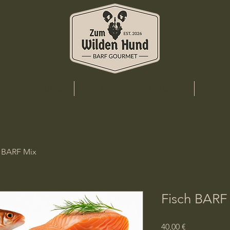
les BARF-Futter
FAQ - BARF Einsteiger
Über 
h BARF Mix
Fisch BARF
Preis
40,00 €